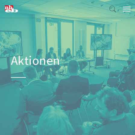
u
n
g
t
e
l
a
t
V
e
r
a
n
s
n